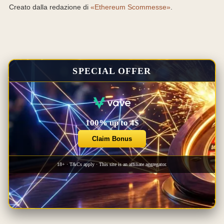
Creato dalla redazione di
«Ethereum Scommesse»
.
SPECIAL OFFER
100% up to 4$
Claim Bonus
18+ · T&Cs apply · This site is an affiliate aggregator.