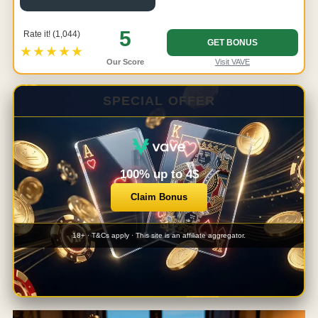
5
Rate it! (1,044)
GET BONUS
★★★★★
Our Score
Visit VAVE
SPECIAL OFFER
100% up to 4$
Claim Bonus
18+ · T&Cs apply · This site is an affiliate aggregator.