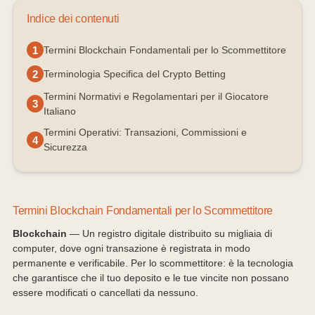
Indice dei contenuti
Termini Blockchain Fondamentali per lo Scommettitore
Terminologia Specifica del Crypto Betting
Termini Normativi e Regolamentari per il Giocatore
Italiano
Termini Operativi: Transazioni, Commissioni e
Sicurezza
Termini Blockchain Fondamentali per lo Scommettitore
Blockchain
— Un registro digitale distribuito su migliaia di
computer, dove ogni transazione è registrata in modo
permanente e verificabile. Per lo scommettitore: è la tecnologia
che garantisce che il tuo deposito e le tue vincite non possano
essere modificati o cancellati da nessuno.