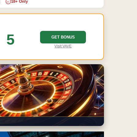
18+ Only
18+
5
GET BONUS
Visit VAVE