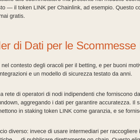
sto — il token LINK per Chainlink, ad esempio. Questo co
mai gratis.
ider di Dati per le Scommesse
el contesto degli oracoli per il betting, e per buoni motivi
ntegrazioni e un modello di sicurezza testato da anni.
rete di operatori di nodi indipendenti che forniscono dati.
down, aggregando i dati per garantire accuratezza. Il s
mettono in staking token LINK come garanzia, e se fornisc
 diverso: invece di usare intermediari per raccogliere i da
tiche — di pubblicare direttamente on-chain. Questo elim