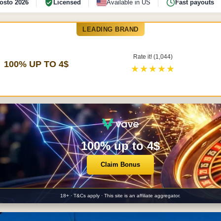
osto 2026
Licensed
Available in US
Fast payouts
LEADING BRAND
Rate it! (1,044)
100% UP TO 4$
★★★★★
100% up to 4$
Claim Bonus
18+ · T&Cs apply · This site is an affiliate aggregator.