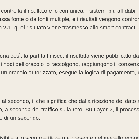
ntrolla il risultato e lo comunica. I sistemi più affidabi
essa fonte o da fonti multiple, e i risultati vengono confr
 2-1, quel risultato viene trasmesso allo smart contract.
così: la partita finisce, il risultato viene pubblicato dall
 nodi dell’oracolo lo raccolgono, raggiungono il consenso
a un oracolo autorizzato, esegue la logica di pagamento, e 
l secondo, il che significa che dalla ricezione del dato a
 a seconda del traffico sulla rete. Su Layer-2, il proce
o di un secondo.
nvisibile allo scommettitore ma presente nel modello econo