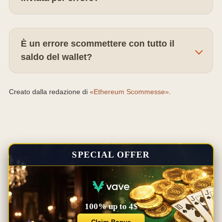
È un errore scommettere con tutto il
saldo del wallet?
Creato dalla redazione di
«Ethereum Scommesse»
.
SPECIAL OFFER
100% up to 4$