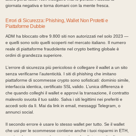
giornata negativa e torna domani con la mente fresca.
Errori di Sicurezza: Phishing, Wallet Non Protetti e
Piattaforme Dubbie
ADM ha bloccato oltre 9.800 siti non autorizzati nel solo 2023 —
e quelli sono solo quelli scoperti nel mercato italiano. Il numero
reale di piattaforme fraudolente nel crypto betting globale è
ordini di grandezza superiore.
L’errore di sicurezza più pericoloso è collegare il wallet a un sito
senza verificarne l’autenticità. I siti di phishing che imitano
piattaforme di scommesse crypto sono sofisticati: dominio simile,
interfaccia identica, certificato SSL valido. L’unica differenza è
che quando colleghi il wallet e approvi la transazione, il contratto
malevolo svuota il tuo saldo. Salva i siti legittimi nei preferiti e
accedi solo da lì. Mai da link in email, messaggi Telegram, o
annunci social.
Il secondo errore è usare lo stesso wallet per tutto. Se il wallet
che usi per le scommesse contiene anche i tuoi risparmi in ETH,