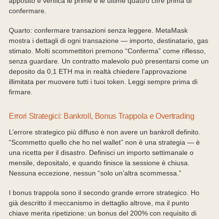
apposito e verifica le prime e le ultime quattro cifre prima di
confermare.
Quarto: confermare transazioni senza leggere. MetaMask
mostra i dettagli di ogni transazione — importo, destinatario, gas
stimato. Molti scommettitori premono “Conferma” come riflesso,
senza guardare. Un contratto malevolo può presentarsi come un
deposito da 0,1 ETH ma in realtà chiedere l’approvazione
illimitata per muovere tutti i tuoi token. Leggi sempre prima di
firmare.
Errori Strategici: Bankroll, Bonus Trappola e Overtrading
L’errore strategico più diffuso è non avere un bankroll definito.
“Scommetto quello che ho nel wallet” non è una strategia — è
una ricetta per il disastro. Definisci un importo settimanale o
mensile, depositalo, e quando finisce la sessione è chiusa.
Nessuna eccezione, nessun “solo un’altra scommessa.”
I bonus trappola sono il secondo grande errore strategico. Ho
già descritto il meccanismo in dettaglio altrove, ma il punto
chiave merita ripetizione: un bonus del 200% con requisito di