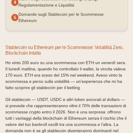
Regolamentazione e Liquidità
Domande sugli Stablecoin per le Scommesse
Ethereum
Stablecoin su Ethereum per le Scommesse: Volatilità Zero,
Blockchain Intatta
Ho vinto 200 euro su una scommessa con ETH un venerdì sera.
Il lunedì mattina, quando ho controllato il wallet, la vincita valeva
170 euro. ETH era sceso del 15% nel weekend. Avevo vinto la
scommessa e perso sulla volatilità — un’esperienza che mi ha
fatto scoprire gli stablecoin per il betting.
Gli stablecoin — USDT, USDC e altri token ancorati al dollaro —
si prevede che rappresenteranno oltre il 70% delle transazioni di
scommesse crypto entro il 2026. Non è una sorpresa: offrono
tutti i vantaggi della blockchain di Ethereum senza il rischio che il
valore del tuo bankroll oscilli tra una scommessa e l’altra. La
domanda non è se gli stablecoin diventeranno dominanti nel