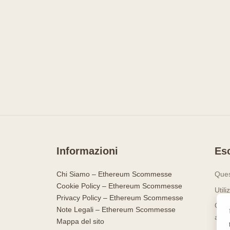
Informazioni
Esc
Chi Siamo – Ethereum Scommesse
Ques
Cookie Policy – Ethereum Scommesse
Util
Privacy Policy – Ethereum Scommesse
Ques
Note Legali – Ethereum Scommesse
alcu
Mappa del sito